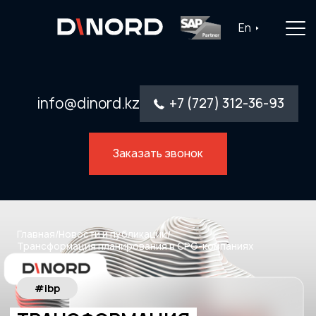
Главная
En
Услуги
Решения
info@dinord.kz
+7 (727) 312-36-93
Каталог ПО
Заказать звонок
Отрасли
О компании
Контакты
Главная
/
Новости и публикации
/
Трансформация планирования в CPG-компаниях
#ibp