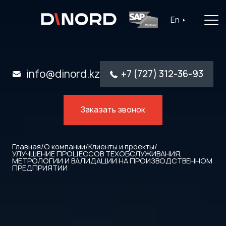
Главная
En
Услуги
Решения
info@dinord.kz
+7 (727) 312-36-93
Каталог ПО
Заказать звонок
Отрасли
О компании
Главная
/
О компании
/
Клиенты и проекты
/
УЛУЧШЕНИЕ ПРОЦЕССОВ ТЕХОБСЛУЖИВАНИЯ,
МЕТРОЛОГИИ И ВАЛИДАЦИИ НА ПРОИЗВОДСТВЕННОМ
Контакты
ПРЕДПРИЯТИИ