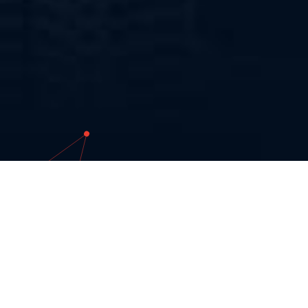
КЛИЕНТ.
Отопительное и печное
оборудование
ЗАДАЧА.
Клиент обратился с проблемой
незавершенных заказов в зоне отгрузки
и как следствие — «замороженных»