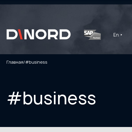
En
Главная
/
#business
#business