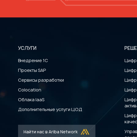
УСЛУГИ
РЕШЕ
Внедрение 1С
Цифр
Проекты SAP
Цифр
Сервисы разработки
Цифр
Colocation
Цифр
Облака IaaS
Цифр
акти
Дополнительные услуги ЦОД
Цифр
каче
Управ
Найти нас в Ariba Network