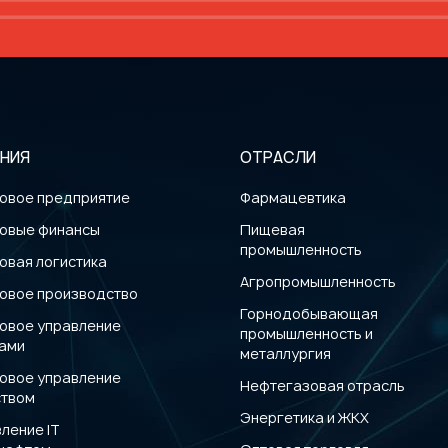
НИЯ
ОТРАСЛИ
овое предприятие
Фармацевтика
овые финансы
Пищевая
промышленность
овая логистика
Агропромышленность
овое производство
Горнодобывающая
овое управление
промышленность и
вами
металлургия
овое управление
Нефтегазовая отрасль
ством
Энергетика и ЖКХ
ление IT