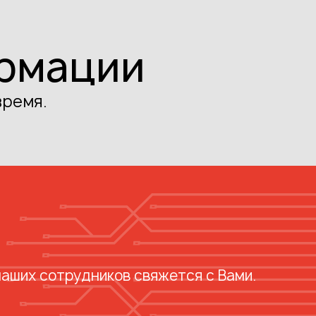
ормации
время.
наших сотрудников свяжется с Вами.