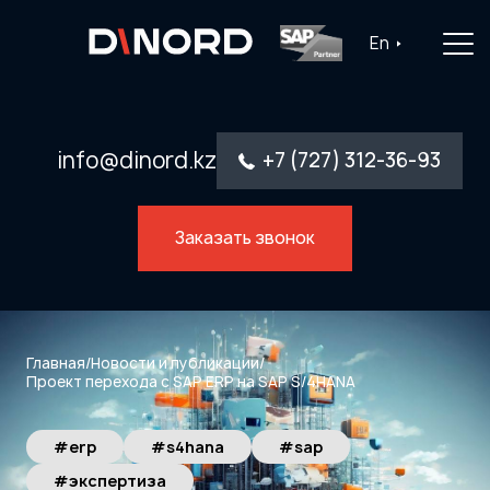
Главная
En
Услуги
Решения
info@dinord.kz
+7 (727) 312-36-93
Каталог ПО
Заказать звонок
Отрасли
О компании
Контакты
Главная
/
Новости и публикации
/
Проект перехода с SAP ERP на SAP S/4HANA
#erp
#s4hana
#sap
#экспертиза