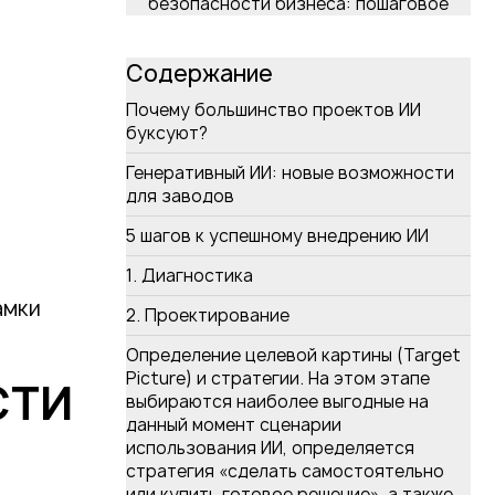
безопасности бизнеса: пошаговое
руководство
Содержание
Почему большинство проектов ИИ
буксуют?
Генеративный ИИ: новые возможности
для заводов
5 шагов к успешному внедрению ИИ
1. Диагностика
амки
2. Проектирование
Годовое ИТ-бюджетирование:
Определение целевой картины (Target
пошаговый цикл, стратегическое
Picture) и стратегии. На этом этапе
выравнивание и рост ROI
СТИ
выбираются наиболее выгодные на
данный момент сценарии
использования ИИ, определяется
стратегия «сделать самостоятельно
или купить готовое решение», а также