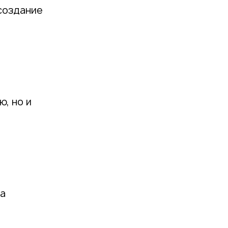
создание
, но и
на