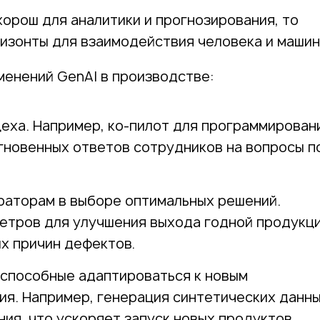
хорош для аналитики и прогнозирования, то
изонты для взаимодействия человека и машин
менений GenAI в производстве:
еха. Например, ко-пилот для программирован
гновенных ответов сотрудников на вопросы п
раторам в выборе оптимальных решений.
метров для улучшения выхода годной продукц
х причин дефектов.
 способные адаптироваться к новым
ия. Например, генерация синтетических данн
ия, что ускоряет запуск новых продуктов.