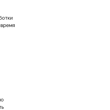
Лучшие практики внедрения ERP
для снижения рисков и затрат
ботки
 время
но
ть