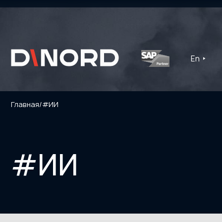
En
Главная
/
#ИИ
#ИИ