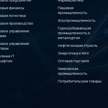
овое предприятие
Фармацевтика
овые финансы
Пищевая
промышленность
овая логистика
Агропромышленность
овое производство
Горнодобывающая
овое управление
промышленность и
вами
металлургия
овое управление
Нефтегазовая отрасль
ством
Энергетика и ЖКХ
ление IT
шафтом
Оптовая торговля
Химическая
промышленность
Потребительские товары