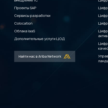
Внедрение 1С
Цифр
Проекты SAP
Цифр
Сервисы разработки
Цифр
Colocation
Цифр
Облака IaaS
Цифр
акти
Дополнительные услуги ЦОД
Цифр
каче
Управ
Найти нас в Ariba Network
ланд