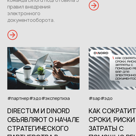
команда Dinord подготовила 5
правил внедрения
электронного
документооборота.
#партнер
#эдо
#экспертиза
#sap
#эдо
DIRECTUM И DINORD
КАК СОКРАТИТ
ОБЪЯВЛЯЮТ О НАЧАЛЕ
СРОКИ, РИСКИ
СТРАТЕГИЧЕСКОГО
ЗАТРАТЫ С