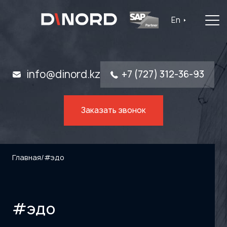
Главная
En
Услуги
Решения
info@dinord.kz
+7 (727) 312-36-93
Каталог ПО
Заказать звонок
Отрасли
О компании
Главная
/
#эдо
Контакты
#эдо