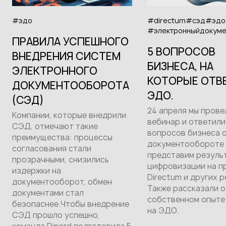
#эдо
#directum
#сэд
#эдо
#электронныйдокуме
ПРАВИЛА УСПЕШНОГО
5 ВОПРОСОВ
ВНЕДРЕНИЯ СИСТЕМ
БИЗНЕСА, НА
ЭЛЕКТРОННОГО
КОТОРЫЕ ОТВ
ДОКУМЕНТООБОРОТА
ЭДО.
(СЭД)
24 апреля мы прове
Компании, которые внедрили
вебинар и ответили
СЭД, отмечают такие
вопросов бизнеса 
преимущества: процессы
документообороте 
согласования стали
представим резуль
прозрачными, снизились
цифровизации на п
издержки на
Directum и других р
документооборот, обмен
Также рассказали о
документами стал
собственном опыте
безопаснее.Чтобы внедрение
на ЭДО.
СЭД прошло успешно,