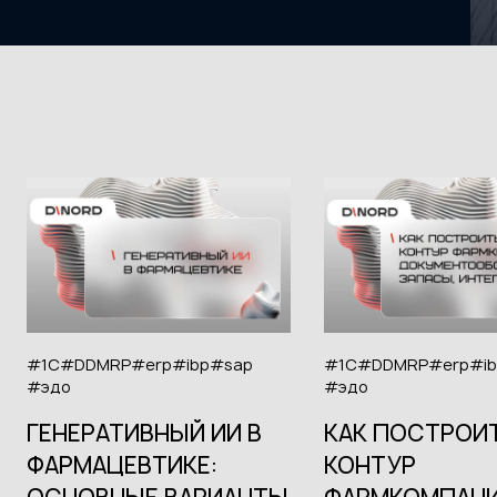
#1С
#DDMRP
#erp
#ibp
#sap
#1С
#DDMRP
#erp
#i
#эдо
#эдо
ГЕНЕРАТИВНЫЙ ИИ В
КАК ПОСТРОИТ
ФАРМАЦЕВТИКЕ:
КОНТУР