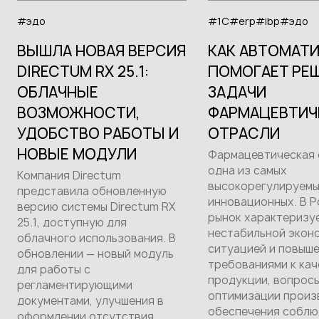
#эдо
#1С
#erp
#ibp
#эдо
ВЫШЛА НОВАЯ ВЕРСИЯ
КАК АВТОМАТ
DIRECTUM RX 25.1:
ПОМОГАЕТ РЕ
ОБЛАЧНЫЕ
ЗАДАЧИ
ВОЗМОЖНОСТИ,
ФАРМАЦЕВТИЧ
УДОБСТВО РАБОТЫ И
ОТРАСЛИ
НОВЫЕ МОДУЛИ
Фармацевтическая 
одна из самых
Компания Directum
высокорегулируемы
представила обновленную
инновационных. В Р
версию системы Directum RX
рынок характеризу
25.1, доступную для
нестабильной экон
облачного использования. В
ситуацией и повыш
обновлении — новый модуль
требованиями к кач
для работы с
продукции, вопрос
регламентирующими
оптимизации произ
документами, улучшения в
обеспечения соблю
оформлении отсутствия